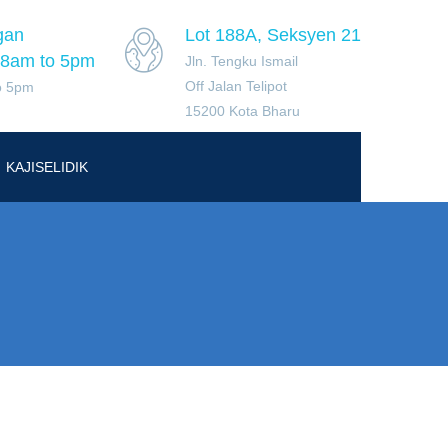
gan
Lot 188A, Seksyen 21
 8am to 5pm
Jln. Tengku Ismail
Off Jalan Telipot
o 5pm
15200 Kota Bharu
KAJISELIDIK