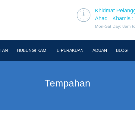
Khidmat Pelang
Ahad - Khamis :
Mon-Sat Day: 8am t
TAN
HUBUNGI KAMI
E-PERAKUAN
ADUAN
BLOG
Tempahan